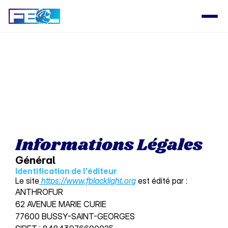
Select Language
PRODUCT
Design
Content
Informations Légales
Publish
Général
Identification de l'éditeur
Le site
https://www.fblacklight.org
est édité par :
RESOURCES
ANTHROFUR 
Blog
62 AVENUE MARIE CURIE
77600 BUSSY-SAINT-GEORGES 
Careers