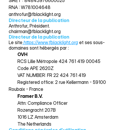
SIRET : 84843976600025 
RNA : W781004648 
anthrofur@fblacklight.org
Docs
Directeur de la publication
Anthrofur, Président.
chairman@fblacklight.org
About
Directeur de la publication
Le site
https://www.fblacklight.org
et ses sous-
domaines sont hébergés par :
COMMUNITY
OVH
RCS Lille Métropole 424 761 419 00045 
Join
Code APE 2620Z 
VAT NUMBER: FR 22 424 761 419 
Events
Registered office: 2 rue Kellermann - 59100 
Roubaix - France
Experts
Framer B.V.
Attn: Compliance Officer
Rozengracht 207B
1016 LZ Amsterdam
The Netherlands